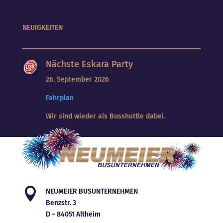
NEUIGKEITEN
Nächste Eskara Party
26. September 2026
Fahrplan
Wir sind wieder als Busshuttle dabei.

NEUMEIER BUSUNTERNEHMEN
Benzstr. 3
D – 84051 Altheim